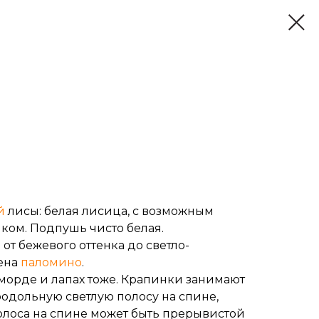
й
лисы: белая лисица, с возможным
ком. Подпушь чисто белая.
от бежевого оттенка до светло-
гена
паломино
.
 морде и лапах тоже. Крапинки занимают
родольную светлую полосу на спине,
лоса на спине может быть прерывистой