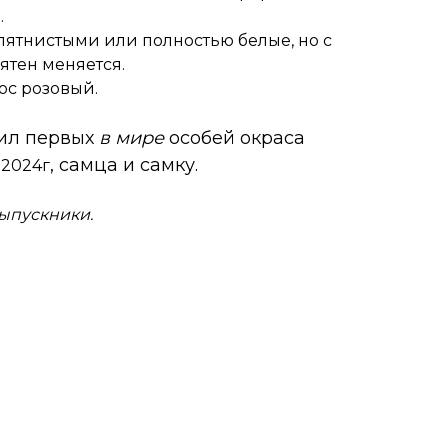
.
пятнистыми или полностью белые, но с
ятен меняется.
Нос розовый.
ил первых
в мире
особей окраса
, самца и самку.
 2024г
ыпускники.