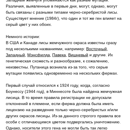
Западный жемчуги упоминаются как разные мутации.
Различия, выявленные в первые дни, могут, однако, могут
быть связаны с разными типами черно-серебристой лисы.
Существует мнение (1984г), что один и тот же ген влияет на
серый цвет у них обоих.
Немного истории:
В США и Канаде лисы жемчужного окраса известны сразу
под несколькими названиями, например:
Восточный
,
Западный
,
Мэнсфилда
,
Павека
,
Вишневый
и другие. Их
генетическая схожесть и разнообразие, к сожалению,
неизвестны. Путаница возникла из-за того, что серые
мутации появились одновременно на нескольких фермах.
Первый случай относился к 1924 году, когда, согласно
Боунессу (1944 год), в Миннесоте была найдена жемчужная
лисица. В то время правила регистрации не допускали
отклонений в племени, если ферма должна была иметь
лицензию на разведение только черно-серебристых и/или
других окрасов лисицы. Из-за данного строгого правила все
особи с отличающимся цветом подвергались уничтожению.
Однако, носители этого гена не могли быть так легко