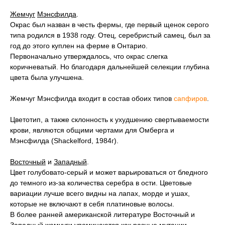
Жемчуг
Мэнсфилда
.
Окрас был назван в честь фермы, где первый щенок серого
типа родился в 1938 году. Отец, серебристый самец, был за
год до этого куплен на ферме в Онтарио.
Первоначально утверждалось, что окрас слегка
коричневатый. Но благодаря дальнейшей селекции глубина
цвета была улучшена.
Жемчуг Мэнсфилда входит в состав обоих типов
сапфиров
.
Цветотип, а также склонность к ухудшению свертываемости
крови, являются общими чертами для Омберга и
Мэнсфилда (Shackelford, 1984г).
Восточный
и
Западный
.
Цвет голубовато-серый и может варьироваться от бледного
до темного из-за количества серебра в ости. Цветовые
вариации лучше всего видны на лапах, морде и ушах,
которые не включают в себя платиновые волосы.
В более ранней американской литературе Восточный и