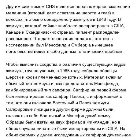
Другим симптомом CHS является неравномерное скопление
меланина (который дает осветление шерсти и глаз) в
волосах, что было обнаружено у жемчугов в 1948 году. В
жемчуге, который сейчас наиболее распространен в США,
Канаде и Скандинавских странах, пигмент распределен
равномерно. Что дает основания полагать, что тип в
исследовании был Мэнсфилд и Омберг, а нынешнее
поголовье
не несет
в себе данных генетических проблем.
Чтобы выяснить сходства и различия существующих видов
жемчуга, группа ученых, в 1985 году, собрала образцы
шерсти и крови племенных животных. Материал включал
обычный тип жемчуга и, как представитель Мэнсфилда,
комбинированный тип сапфира. Сапфир на первой ферме
был импортирован как сапфир Павека, с информацией о
том, что они включали Восточный и Павек жемчуги.
Сапфировые лисицы на другой ферме должны были
включать в себя Восточный и Мэнсфилдский жемчуг.
Образцы были взяты на двух фермах в Финляндии, но в
обоих случаях животные были импортированы из США. На
обеих фермах у далее исследованных сапфиров длительное