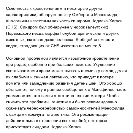
Склонность к кровотечениям и некоторые другие
характеристики, обнаруженные у Омберга и Мэнсфилда,
аналогичны известным как часть синдрома Чедиака-Хигаси
(CHS). Синдром был обнаружен у норок (алеутских),
Норвежского песца морфы Голубой арктический и других
животных, включая даже человека. В общей сложности,
видов, страдающих от CHS известно не менее 8.
Основной проблемой является избыточное кровотечение
при родах, особенно при больших пометах. Ухудшение
свертываемости крови может вызвать анемию у самок, делая
их слабыми и снижая лактацию, что приводит к потере
помета или замедлению развития детенышей. Это хорошо
объясняет, почему в ранних сообщениях о Мэнсфилде часто
упоминается, что самки этого типа плохие матери. Чтобы
снизить эти проблемы, генетиками было рекомендовано
ссаживать черно-серебристых самок-носителей Мэнсфилда
с самцами жемчуга того же типа. Эта рекомендация
действительна в отношении всех особей, в которых
присутствует синдром Чедиака-Хигаси.