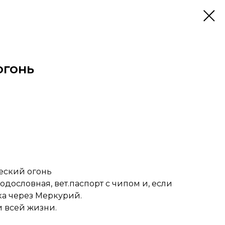
огонь
еский огонь
одословная, вет.паспорт с чипом и, если
ка через Меркурий.
и всей жизни.