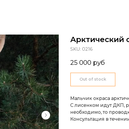
Арктический 
SKU:
0216
25 000
руб
Out of stock
Мальчик окраса арктич
С лисенком идут ДКП, р
необходимо, то провод
Консультация в течени